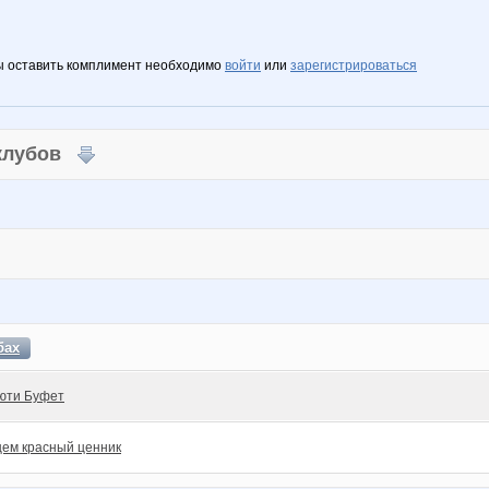
ы оставить комплимент необходимо
войти
или
зарегистрироваться
 клубов
бах
юти Буфет
ем красный ценник