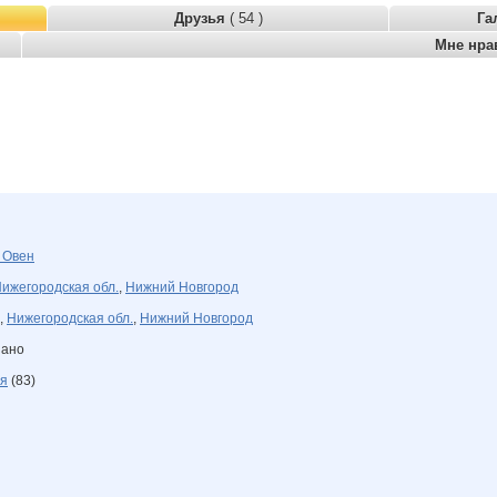
Друзья
( 54 )
Га
Мне нра
я
Овен
ижегородская обл.
,
Нижний Новгород
,
Нижегородская обл.
,
Нижний Новгород
зано
я
(83)