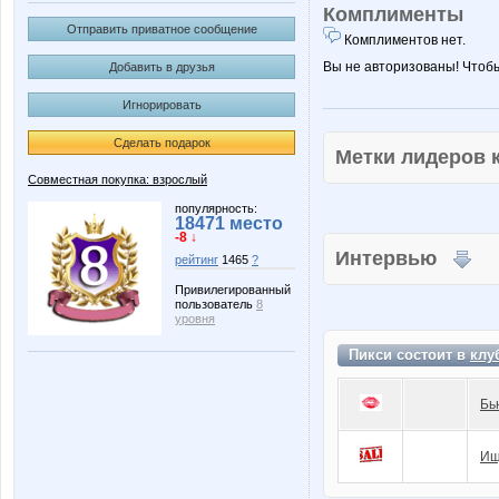
Комплименты
Отправить приватное сообщение
Комплиментов нет.
Вы не авторизованы! Чтоб
Добавить в друзья
Игнорировать
Сделать подарок
Метки лидеров
Совместная покупка: взрослый
популярность:
18471 место
-8 ↓
Интервью
рейтинг
1465
?
Привилегированный
пользователь
8
уровня
Пикси состоит в
клу
Бь
Ищ