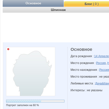
Основное
Блог
( 0 )
Шпионаж
Основное
Дата рождения :
14 Апрел
Место рождения :
Россия
,
Н
Место нахождения :
Россия
Место проживания : не ука
Любимые места :
Дача&бан
Интересы : не указаны
Портрет заполнен на 60 %