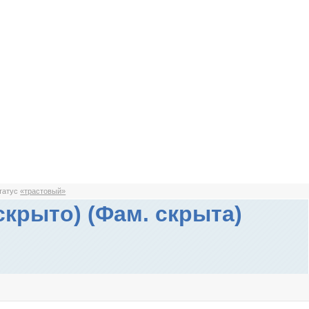
статус
«трастовый»
скрыто) (Фам. скрыта)