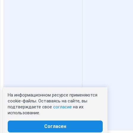
На информационном ресурсе применяются
Статистика портрета:
cookie-файлы. Оставаясь на сайте, вы
подтверждаете свое
согласие
на их
сейчас просматривают портрет - 0
использование.
зарегистрированные пользователи
посетившие портрет за 7 дней - 1
Согласен