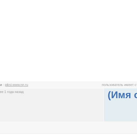
си
:
piksi.www.nn.ru
пользователь имеет 
(Имя 
е 1 года назад